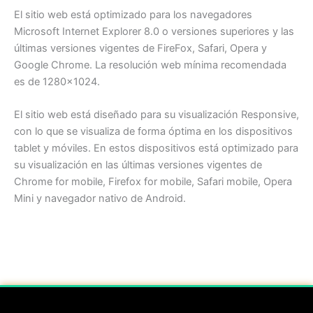
El sitio web está optimizado para los navegadores
Microsoft Internet Explorer 8.0 o versiones superiores y las
últimas versiones vigentes de FireFox, Safari, Opera y
Google Chrome. La
resolución
web
mínima
recomendada
es de
1280×1024
.
El sitio web está diseñado para su visualización Responsive,
con lo que se visualiza de forma óptima en los dispositivos
tablet y móviles. En estos dispositivos está optimizado para
su visualización en las últimas versiones vigentes de
Chrome for mobile, Firefox for mobile, Safari mobile, Opera
Mini y navegador nativo de Android.